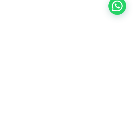
AGRANDIR SON PÉNIS
Rituel pour agrandir son pénis sans conséquence
Le rituel pour agrandir son pénis sans conséquence est conçu pour