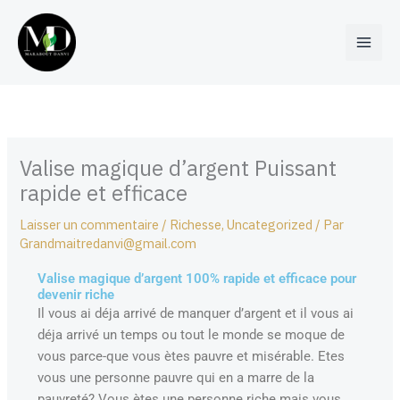
Aller
au
contenu
Valise magique d’argent Puissant
rapide et efficace
Laisser un commentaire
/
Richesse
,
Uncategorized
/ Par
Grandmaitredanvi@gmail.com
Valise magique d’argent 100% rapide et efficace pour
devenir riche
Il vous ai déja arrivé de manquer d’argent et il vous ai
déja arrivé un temps ou tout le monde se moque de
vous parce-que vous ètes pauvre et misérable. Etes
vous une personne pauvre qui en a marre de la
pauvreté? Vous ètes une personne riche mais vous