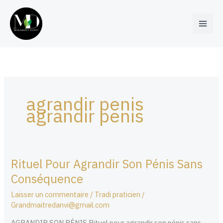
Aller
au
contenu
agrandir penis
agrandir penis
Rituel Pour Agrandir Son Pénis Sans
Rituel
Pour
Conséquence
Agrandir
Laisser un commentaire
/
Tradi praticien
/
Son
Grandmaitredanvi@gmail.com
Pénis
Sans
AGRANDIR SON PÉNIS Rituel pour agrandir son pénis sans