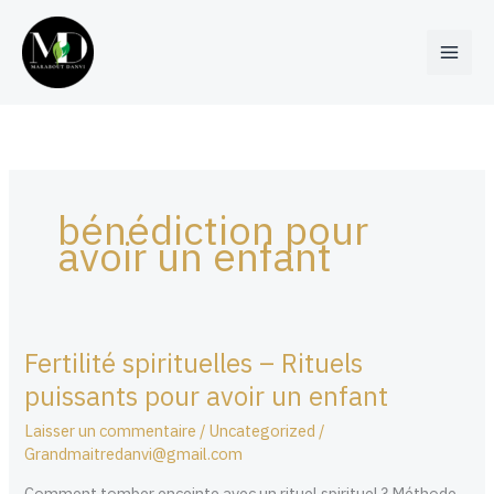
Aller
au
contenu
bénédiction pour
avoir un enfant
Fertilité spirituelles – Rituels
Fertilité
spirituelles
puissants pour avoir un enfant
–
Laisser un commentaire
/
Uncategorized
/
Rituels
Grandmaitredanvi@gmail.com
puissants
pour
Comment tomber enceinte avec un rituel spirituel ? Méthode