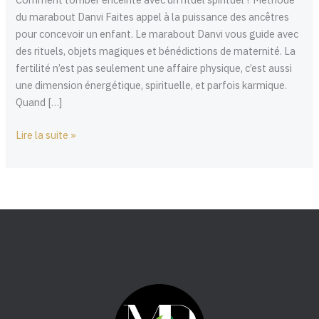
avoir
du marabout Danvi Faites appel à la puissance des ancêtres
un
pour concevoir un enfant. Le marabout Danvi vous guide avec
enfant
des rituels, objets magiques et bénédictions de maternité. La
fertilité n’est pas seulement une affaire physique, c’est aussi
une dimension énergétique, spirituelle, et parfois karmique.
Quand […]
Lire la suite »