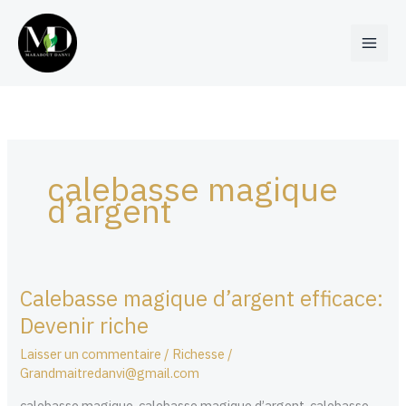
Aller
au
contenu
calebasse magique
d’argent
Calebasse magique d’argent efficace:
Calebasse
magique
Devenir riche
d’argent
Laisser un commentaire
/
Richesse
/
efficace:
Grandmaitredanvi@gmail.com
Devenir
riche
calebasse magique, calebasse magique d’argent, calebasse