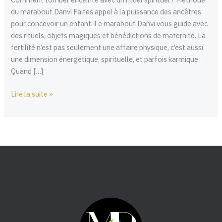
avoir
du marabout Danvi Faites appel à la puissance des ancêtres
un
pour concevoir un enfant. Le marabout Danvi vous guide avec
enfant
des rituels, objets magiques et bénédictions de maternité. La
fertilité n’est pas seulement une affaire physique, c’est aussi
une dimension énergétique, spirituelle, et parfois karmique.
Quand […]
Lire la suite »