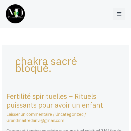
Aller
au
contenu
chakra sacré
bloqué.
Fertilité spirituelles – Rituels
Fertilité
spirituelles
puissants pour avoir un enfant
–
Laisser un commentaire
/
Uncategorized
/
Rituels
Grandmaitredanvi@gmail.com
puissants
pour
Comment tomber enceinte avec un rituel spirituel ? Méthode