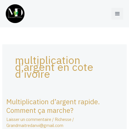
Aller
au
contenu
multiplication
d’argent en cote
d’ivoire
Multiplication d’argent rapide.
Multiplication
d’argent
Comment ça marche?
rapide.
Laisser un commentaire
/
Richesse
/
Comment
Grandmaitredanvi@gmail.com
ça