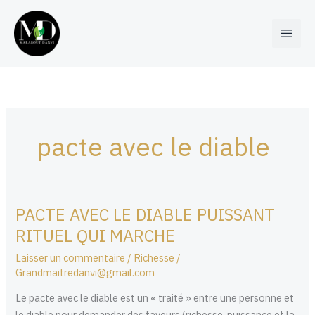
Aller
au
contenu
pacte avec le diable
PACTE AVEC LE DIABLE PUISSANT
PACTE
AVEC
RITUEL QUI MARCHE
LE
Laisser un commentaire
/
Richesse
/
DIABLE
Grandmaitredanvi@gmail.com
PUISSANT
RITUEL
Le pacte avec le diable est un « traité » entre une personne et
QUI
le diable pour demander des faveurs (richesse, puissance et la