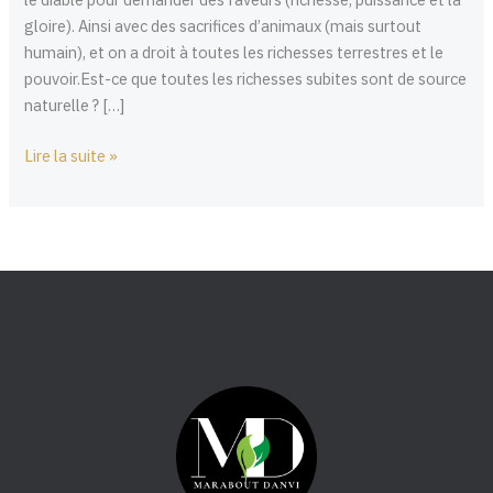
MARCHE
gloire). Ainsi avec des sacrifices d’animaux (mais surtout
humain), et on a droit à toutes les richesses terrestres et le
pouvoir.Est-ce que toutes les richesses subites sont de source
naturelle ? […]
Lire la suite »