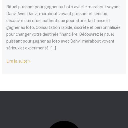
au
Rituel puissant pour gagner au Loto avec le marabout voyant
Loto
Danvi Avec Danvi, marabout voyant puissant et sérieux,
marabout
découvrez un rituel authentique pour attirer la chance et
Danvi
gagner au loto. Consultation rapide, discrète et personnalisée
pour changer votre destinée financière. Découvrez le rituel
puissant pour gagner au loto avec Danvi, marabout voyant
sérieux et expérimenté. […]
Lire la suite »