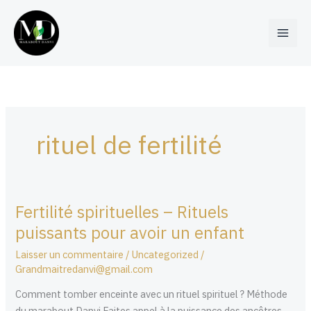
Aller
au
contenu
rituel de fertilité
Fertilité spirituelles – Rituels
Fertilité
spirituelles
puissants pour avoir un enfant
–
Laisser un commentaire
/
Uncategorized
/
Rituels
Grandmaitredanvi@gmail.com
puissants
pour
Comment tomber enceinte avec un rituel spirituel ? Méthode
avoir
du marabout Danvi Faites appel à la puissance des ancêtres