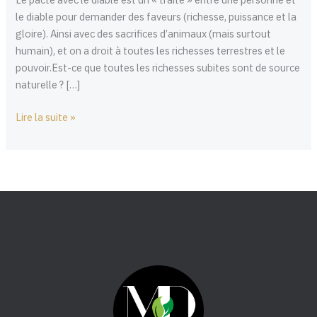
QUI
le diable pour demander des faveurs (richesse, puissance et la
MARCHE
gloire). Ainsi avec des sacrifices d’animaux (mais surtout
humain), et on a droit à toutes les richesses terrestres et le
pouvoir.Est-ce que toutes les richesses subites sont de source
naturelle ? […]
Lire la suite »