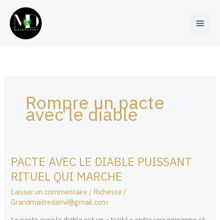
Aller
au
contenu
Rompre un pacte
avec le diable
PACTE AVEC LE DIABLE PUISSANT
PACTE
AVEC
RITUEL QUI MARCHE
LE
Laisser un commentaire
/
Richesse
/
DIABLE
Grandmaitredanvi@gmail.com
PUISSANT
RITUEL
Le pacte avec le diable est un « traité » entre une personne et