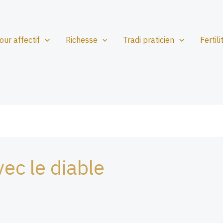
our affectif
Richesse
Tradi praticien
Fertili
vec le diable