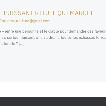
LE PUISSANT RITUEL QUI MARCHE
Grandmaitredanvi@gmail.com
té » entre une personne et le diable pour demander des faveurs 
ais surtout humain), et on a droit à toutes les richesses terre
naturelle ? […]