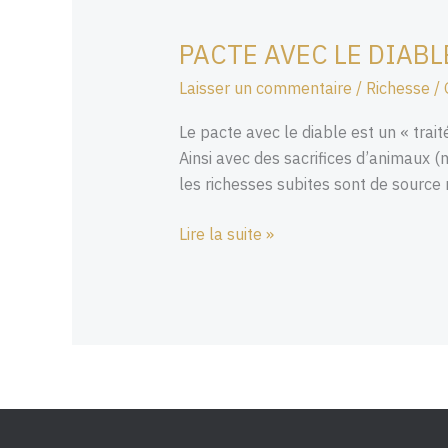
PACTE AVEC LE DIAB
PACTE
AVEC
Laisser un commentaire
/
Richesse
/
LE
DIABLE
Le pacte avec le diable est un « trai
PUISSANT
Ainsi avec des sacrifices d’animaux (m
RITUEL
les richesses subites sont de source 
QUI
MARCHE
Lire la suite »