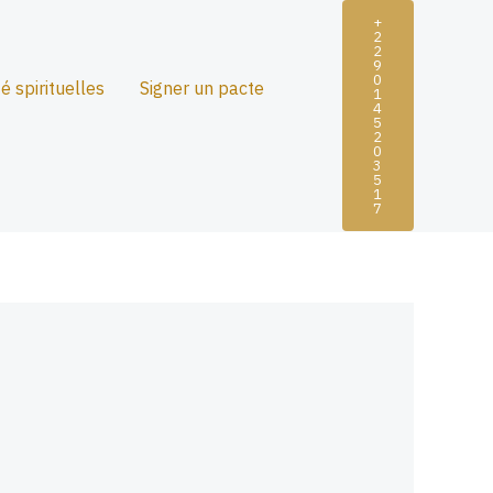
+
2
2
9
0
té spirituelles
Signer un pacte
1
4
5
2
0
3
5
1
7