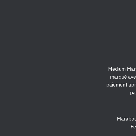
Medium Mara
marqué avec
paiement apr
pa
Marabout
Fe